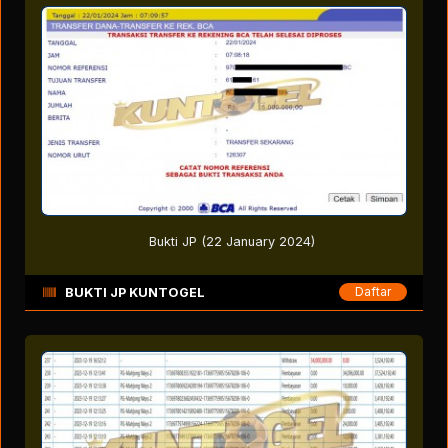
Bukti JP (22 January 2024)
Daftar
BUKTI JP KUNTOGEL