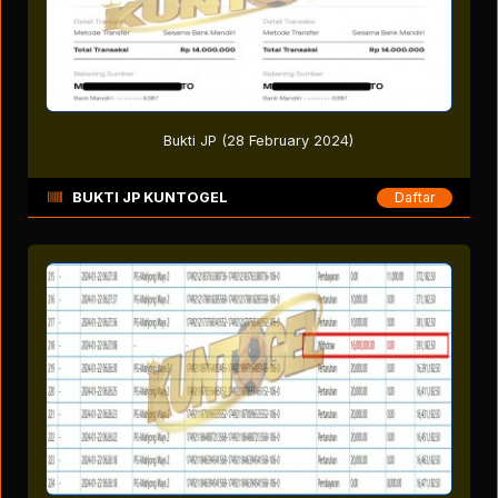
Bukti JP (28 February 2024)
Daftar
BUKTI JP KUNTOGEL