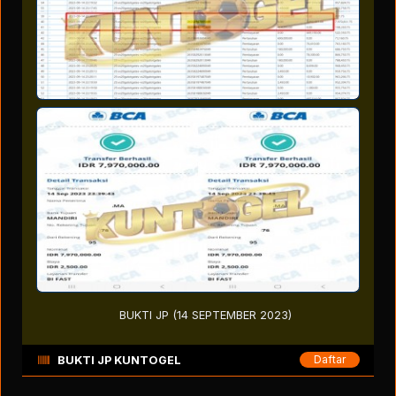
BUKTI JP (14 SEPTEMBER 2023)
Daftar
BUKTI JP KUNTOGEL