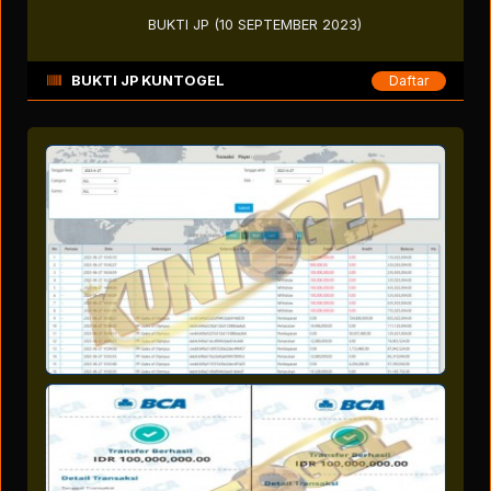
BUKTI JP (10 SEPTEMBER 2023)
Daftar
BUKTI JP KUNTOGEL