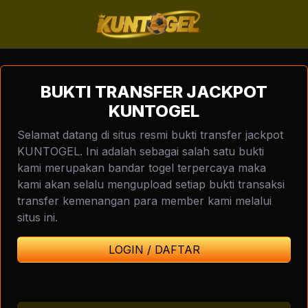
BUKTI TRANSFER JACKPOT
KUNTOGEL
Selamat datang di situs resmi bukti transfer jackpot
KUNTOGEL. Ini adalah sebagai salah satu bukti
kami merupakan bandar togel terpercaya maka
kami akan selalu mengupload setiap bukti transaksi
transfer kemenangan para member kami melalui
situs ini.
LOGIN / DAFTAR