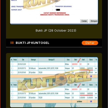
Bukti JP (28 October 2023)
Daftar
BUKTI JP KUNTOGEL